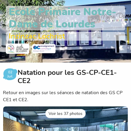
Ecole Primaire Notre-
Dame de Lourdes
Inzinzac Lochrist
Natation pour les GS-CP-CE1-
02
Juil.
CE2
Retour en images sur les séances de natation des GS CP
CE1 et CE2.
Voir les 37 photos