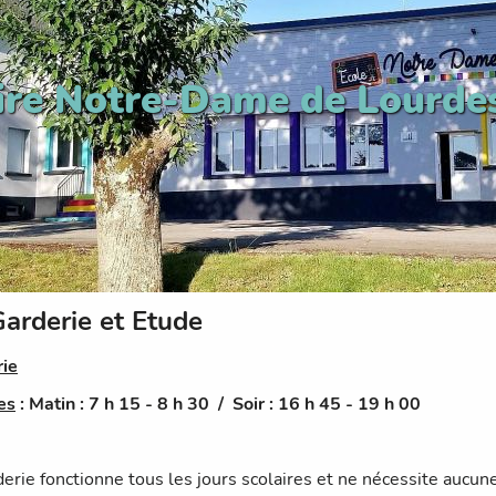
ire Notre-Dame de Lourde
arderie et Etude
ie
es
:
Matin : 7 h 15 - 8 h 30 / Soir : 16 h 45 - 19 h 00
derie fonctionne tous les jours scolaires et ne nécessite aucune