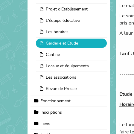
Le mat
Projet d'Etablissement
Le soi
L'équipe éducative
pris e
Les horaires
A leur 
Garderie et Etude
Tarif 
Cantine
Locaux et équipements
-------
Les associations
Revue de Presse
Etude
Fonctionnement
Horai
Inscriptions
Liens
Le lun
faire l