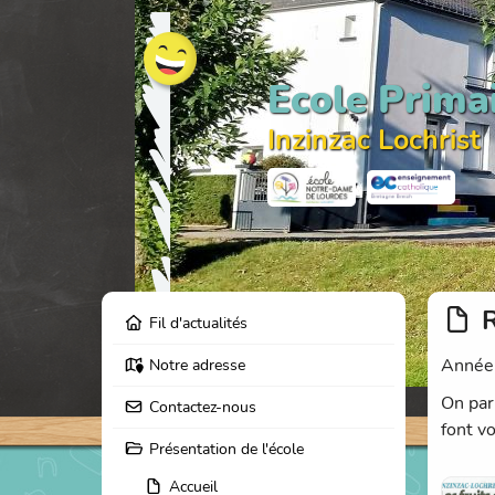
Ecole Prima
Inzinzac Lochrist
Fil d'actualités
Année
Notre adresse
On par
Contactez-nous
font v
Présentation de l'école
Accueil